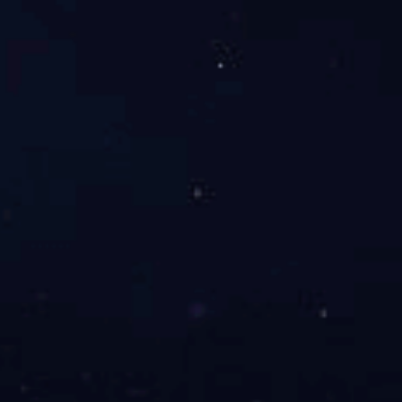
，采用易燃品做托板(如纸板、塑料制品等);一部分宿舍电视
精神状况投身于工作之中，在考虑到公司经济承受能力的前提
，现将该《办法》印发给你们，特此通知。 二○一○年五月五
精神状况投身于工作之中，在考虑到公司经济承受能力的前提
，现将该《办法》印发给你们，特此通知。 二○一○年五月五
公司员工更便捷的订票途径，公司指定“大唐商旅管理公司”为