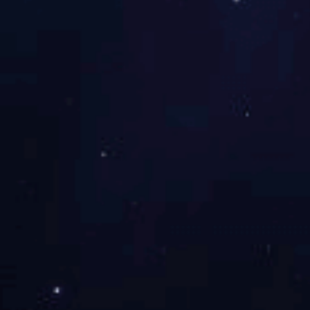
了检查，发现一部分宿舍存在使用电饭煲、微波炉、电磁炉、电
机不断电源，长期处于待机状态和不关卫生间排风扇。上述现
关于修订《职工购房货币补充补贴实施办法》的通知
关于修订《职工购房货币补充补贴实施办法》的通知
发布时间
: 2010-05-05 14:37:00
近年来，公司一大批年轻职工已经购房安家，大家共同反映还
下，公司决定将职工购房货币补充补贴，由原来的补贴期限15
日 附：《职工购房货币补充补贴实施办法》 江苏星空app
查看详情
近年来，公司一大批年轻职工已经购房安家，大家共同反映还
下，公司决定将职工购房货币补充补贴，由原来的补贴期限15
日 附：《职工购房货币补充补贴实施办法》 江苏星空app
关于指定机票代理机构的通知
关于指定机票代理机构的通知
发布时间
: 2010-01-15 14:39:00
各部室： 据公司《差旅规定》，更好规范员工差旅的管理和