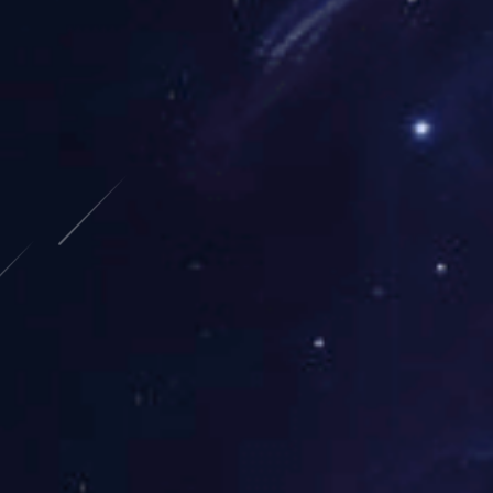
秋冬季着装通知
秋冬季着装通知
发布时间
: 2024-09-29 10:44:57
查看详情
秋冬季着装通知
秋冬季着装通知
发布时间
: 2020-10-09 10:38:00
查看详情
夏秋季着装通知
夏秋季着装通知
发布时间
: 2020-05-06 14:14:00
查看详情
公司职工考勤管理制度