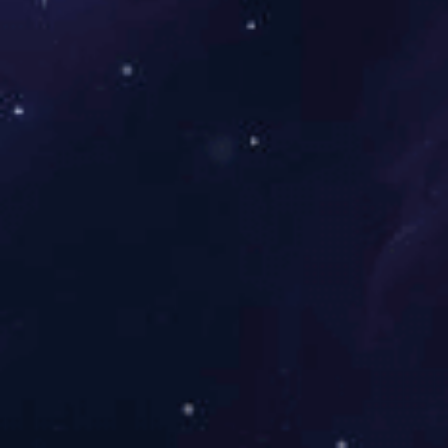
发布时间
: 2013-04-19 14:32:00
江苏星空app登录入口-星空（中国） 有限公司防火安全管
人民共和国消防条例》和有关法规，结合实情情况，特制定
领导机构和职责 第四条由公司领导和各部门主任组成防火
查看详情
江苏星空app登录入口-星空（中国） 有限公司防火安全管
人民共和国消防条例》和有关法规，结合实情情况，特制定
领导机构和职责 第四条由公司领导和各部门主任组成防火
关于强调集体宿舍防火安全意识的通知
关于强调集体宿舍防火安全意识的通知
发布时间
: 2010-07-09 14:36:00
各部室： 公司集体宿舍消防安全始终都是公司管理部门关注的
了检查，发现一部分宿舍存在使用电饭煲、微波炉、电磁炉、电
机不断电源，长期处于待机状态和不关卫生间排风扇。上述现
查看详情
各部室： 公司集体宿舍消防安全始终都是公司管理部门关注的